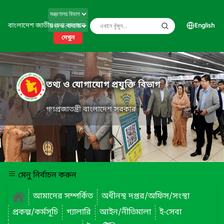
বাংলাদেশ জাতীয় তথ্য বাতায়ন
English
দেখুন
তথ্য ও যোগাযোগ প্রযুক্তি বিভাগ
গণপ্রজাতন্ত্রী বাংলাদেশ সরকার
মেনু নির্বাচন করুন
আমাদের সম্পর্কিত
অধীনস্থ দপ্তর/অফিস/সংস্থা
প্রকল্প/কর্মসূচি
গ্যালারি
আইন/নীতিমালা
ই-সেবা