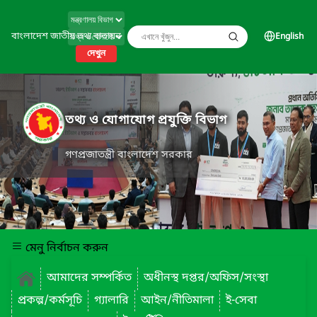
বাংলাদেশ জাতীয় তথ্য বাতায়ন
English
দেখুন
তথ্য ও যোগাযোগ প্রযুক্তি বিভাগ
গণপ্রজাতন্ত্রী বাংলাদেশ সরকার
মেনু নির্বাচন করুন
আমাদের সম্পর্কিত
অধীনস্থ দপ্তর/অফিস/সংস্থা
প্রকল্প/কর্মসূচি
গ্যালারি
আইন/নীতিমালা
ই-সেবা